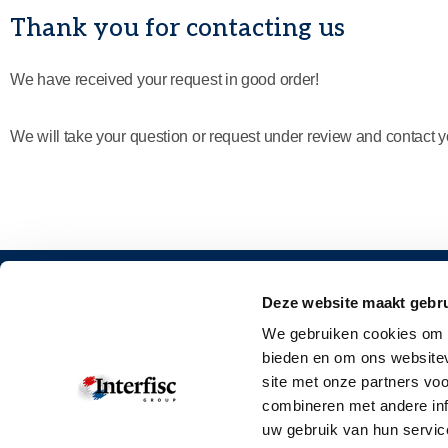
Thank you for contacting us
We have received your request in good order!
We will take your question or request under review and contact 
Deze website maakt gebru
CONTACT
MORE IN
We gebruiken cookies om c
Our offices
Request a q
bieden en om ons websitev
site met onze partners vo
Contact form
Corporate br
combineren met andere inf
info@interfisc.co.uk
Training
uw gebruik van hun servic
+44 (0)20 7125 0211
Downloads