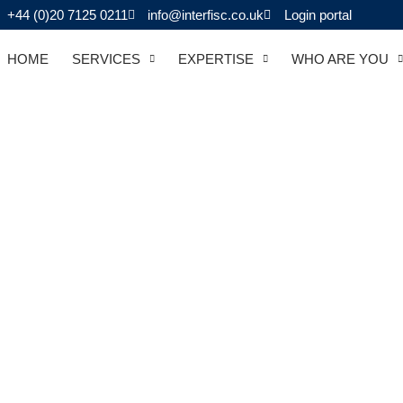
+44 (0)20 7125 0211
info@interfisc.co.uk
Login portal
HOME
SERVICES
EXPERTISE
WHO ARE YOU