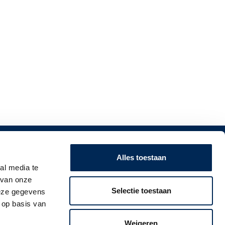
SUBSCRIBE TO OUR NEWSLETTER!
Alles toestaan
al media te
Stay up to date on employer obligations in the
 van onze
Netherlands, Belgium, Germany, France, the
Selectie toestaan
deze gegevens
United Kingdom and Italy.
 op basis van
Weigeren