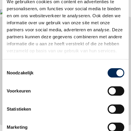
We gebruiken cookies om content en advertenties te
personaliseren, om functies voor social media te bieden
en om ons websiteverkeer te analyseren. Ook delen we
informatie over uw gebruik van onze site met onze
partners voor social media, adverteren en analyse. Deze
Theo Brouwer
partners kunnen deze gegevens combineren met andere
Insurances & Pension
informatie die u aan ze heeft verstrekt of die ze hebben
verzameld op basis van uw gebruik van hun services.
You can reach me on the contact details below:
Toestemmingsselectie
Insurances & Pension
Noodzakelijk
Ravil Intersurance B.V., Voorburg (NL)
0031703133060
Voorkeuren
intersurance@interfisc.nl
Back to overview
Statistieken
Marketing