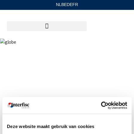
NL
BE
DE
FR
Ga
naar
de
inhoud
Deze website maakt gebruik van cookies