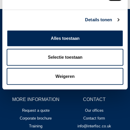
Details tonen
SUBSCRIBE TO OUR NEWSLETTER!
Stay up to date on employer obligations in the Netherlands, Belgium,
Alles toestaan
Germany, France, the United Kingdom and Italy.
Selectie toestaan
Subscribe!
FOLLOW US
Weigeren
MORE INFORMATION
CONTACT
Request a quote
Our offices
Corporate brochure
Contact form
Training
info@interfisc.co.uk